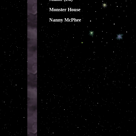
Monster Ho
use
Nanny McPhee