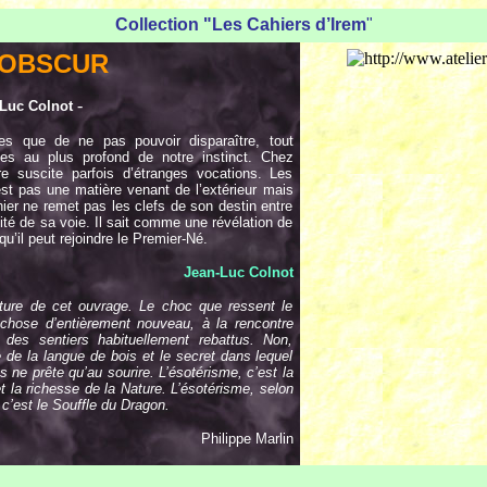
Collection "Les Cahiers d’Irem
"
 OBSCUR
-
-Luc Colnot
lles que de ne pas pouvoir disparaître, tout
tes au plus profond de notre instinct. Chez
 suscite parfois d’étranges vocations. Les
st pas une matière venant de l’extérieur mais
nier ne remet pas les clefs de son destin entre
ité de sa voie. Il sait comme une révélation de
 qu’il peut rejoindre le Premier-Né.
Jean-Luc Colnot
ture de cet ouvrage. Le choc que ressent le
chose d’entièrement nouveau, à la rencontre
 des sentiers habituellement rebattus. Non,
 de la langue de bois et le secret dans lequel
s ne prête qu’au sourire. L’ésotérisme, c’est la
t la richesse de la Nature. L’ésotérisme, selon
 c’est le Souffle du Dragon.
Philippe Marli
n