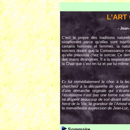
L’ART
- Jean
C’est le propre des traditions nature
simplement parce qu’elles sont inscri
certains hommes et femmes, la nature
sorciers disent que la Connaissance n’e
qu’elle préexiste chez le sorcier. Ce der
des mains étrangères. Il a la responsabil
la Chair que c’est en lui et par lui-même
C
e
fut immédiatement le choc à la lec
chercheur à la découverte de quelque 
d’une démarche originale qui s’écarte
l’ésotérisme n’est pas une forme sacrée
se drapent beaucoup de soit-disant initié
force de la Vie, la grandeur de l’Amour e
la merveilleuse expression de Jean-Luc,
Sommaire